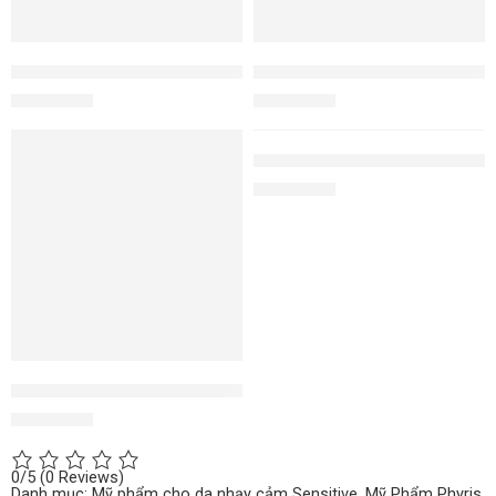
Kem chống lão hóa Sensitive Anti Aging
Kem dưỡng da Sensitive Calmi
2.300.000
₫
2.300.000
₫
Nutri Revitalizing kem dưỡng 
2.350.000
₫
Kem dưỡng giảm kích ứng Sensitive Moisturizing
1.960.000
₫
0/5
(0 Reviews)
Danh mục:
Mỹ phẩm cho da nhạy cảm Sensitive
,
Mỹ Phẩm Phyris