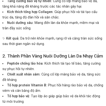
Tăng cường bảo vệ tự nhiên:
Củng cố lớp màng bảo vệ da,
tăng khả năng đề kháng trước các tác nhân gây hại.
Kích thích tổng hợp Collagen:
Giúp phục hồi và tái tạo cấu
trúc da, tăng độ đàn hồi và săn chắc.
Nuôi dưỡng sâu:
Mang đến làn da khỏe mạnh, mềm mại và
tràn đầy sức sống.
✨
Kết quả:
Da trở nên khỏe mạnh, rạng rỡ và căng tràn sức sống
sau thời gian ngắn sử dụng.
2. Thành Phần Vàng Nuôi Dưỡng Làn Da Nhạy Cảm
Peptide chống lão hóa:
Kích thích tái tạo tế bào, tăng cường
sự phục hồi tự nhiên.
Chiết xuất nhân sâm:
Củng cố lớp màng bảo vệ da, tăng sức
đề kháng.
Tổ hợp protein Vitamin B:
Phục hồi hàng rào bảo vệ da, chống
viêm và cân bằng độ ẩm.
Tổ hợp bảo vệ:
Tạo lớp áo giáp giúp bảo vệ da khỏi tác động
từ môi trường.