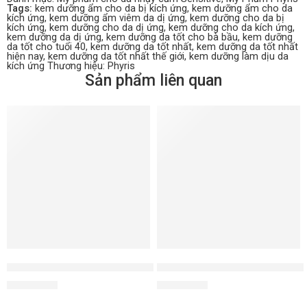
Tags:
kem dưỡng ẩm cho da bị kích ứng
,
kem dưỡng ẩm cho da
kích ứng
,
kem dưỡng ẩm viêm da dị ứng
,
kem dưỡng cho da bị
kích ứng
,
kem dưỡng cho da dị ứng
,
kem dưỡng cho da kích ứng
,
kem dưỡng da dị ứng
,
kem dưỡng da tốt cho bà bầu
,
kem dưỡng
da tốt cho tuổi 40
,
kem dưỡng da tốt nhất
,
kem dưỡng da tốt nhất
hiện nay
,
kem dưỡng da tốt nhất thế giới
,
kem dưỡng làm dịu da
kích ứng
Thương hiệu:
Phyris
Sản phẩm liên quan
Kem dưỡng chống lão hóa da khô - Retinol Cream
Chất kích hoạt da khô Termas
3.950.000
₫
1.250.000
₫