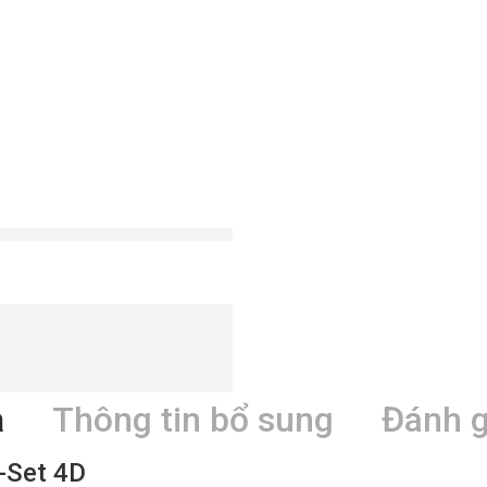
ả
Thông tin bổ sung
Đánh g
-Set 4D