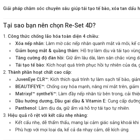
Giải pháp chăm sóc chuyên sâu giúp tái tạo tế bào, xóa tan dấu 
Tại sao bạn nên chọn Re-Set 4D?
Công thức chống lão hóa toàn diện 4 chiều:
Xóa nếp nhăn:
Làm mờ các nếp nhăn quanh mắt và môi, kể c
Giảm bọng mắt & quầng thâm:
Hỗ trợ làm dịu và tái tạo vùng
Tăng cường độ đàn hồi:
Giữ ẩm lâu dài, làm săn chắc vùng 
Tái tạo tế bào:
Kích hoạt quá trình phục hồi tự nhiên của da
Thành phần hoạt chất cao cấp:
JuvenEye CLR™:
Kích thích quá trình tự làm sạch tế bào, gi
BEAUTIFEYE™:
Chống oxy hóa mạnh, nâng mí mắt trên, giảm 
Matrixyl™ synthe’6™:
Làm đầy nếp nhăn từ bên trong, cải thiệ
Dầu hướng dương, Dầu gai dầu & Vitamin E:
Cung cấp dưỡng 
Panthenol:
Làm dịu da, giữ ẩm và hỗ trợ tái tạo tự nhiên.
Hiệu quả rõ rệt với kết cấu nhẹ nhàng:
Kết cấu nhẹ, dễ thẩm thấu, mang lại cảm giác sảng khoái khi
Phù hợp với mọi loại da, kể cả da nhạy cảm, dễ kích ứng.