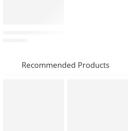
Kem dưỡng phục hồi, giảm kích ứng Anti Stress Cream
2.150.000
₫
Recommended Products
NỔI BẬT
NỔI BẬT