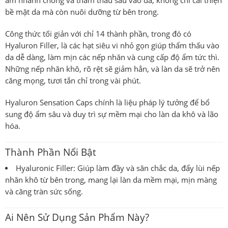
ẩm nhanh chóng và thẩm thấu sâu vào da, không chỉ cải thiện
bề mặt da mà còn nuôi dưỡng từ bên trong.
Công thức tối giản với chỉ 14 thành phần, trong đó có
Hyaluron Filler
, là các hạt siêu vi nhỏ gọn giúp thẩm thấu vào
da dễ dàng, làm mịn các nếp nhăn và cung cấp độ ẩm tức thì.
Những nếp nhăn khô, rõ rệt sẽ giảm hẳn, và làn da sẽ trở nên
căng mọng, tươi tắn chỉ trong vài phút.
Hyaluron Sensation Caps
chính là liệu pháp lý tưởng để bổ
sung độ ẩm sâu và duy trì sự mềm mại cho làn da khô và lão
hóa.
Thành Phần Nổi Bật
Hyaluronic Filler
: Giúp làm đầy và săn chắc da, đẩy lùi nếp
nhăn khô từ bên trong, mang lại làn da mềm mại, mịn màng
và căng tràn sức sống.
Ai Nên Sử Dụng Sản Phẩm Này?