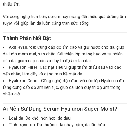
thiếu ẩm.
Với công nghệ tiên tiến, serum này mang đến hiệu quả dưỡng ẩm
tuyệt vời, giúp làn da luôn căng tràn sức sống.
Thành Phần Nổi Bật
Axit Hyaluron:
Cung cấp độ ẩm cao và giữ nước cho da, giúp
da luôn mềm mại, săn chắc. Cải thiện lớp màng bảo vệ tự nhiên
của da, giảm nếp nhăn và duy trì độ ẩm lâu dài.
Hyaluron Filler:
Các hạt siêu vi giúp thẩm thấu sâu vào các
nếp nhăn, làm đầy và căng mịn bề mặt da.
Hyaluron Depot:
Công nghệ độc đáo với các lớp Hyaluron đa
tầng cung cấp độ ẩm liên tục, giúp da luôn duy trì độ ẩm trong
nhiều giờ.
Ai Nên Sử Dụng Serum Hyaluron Super Moist?
Loại da:
Da khô, hỗn hợp, da dầu
Tình trạng da:
Da thường, da nhạy cảm, da lão hóa