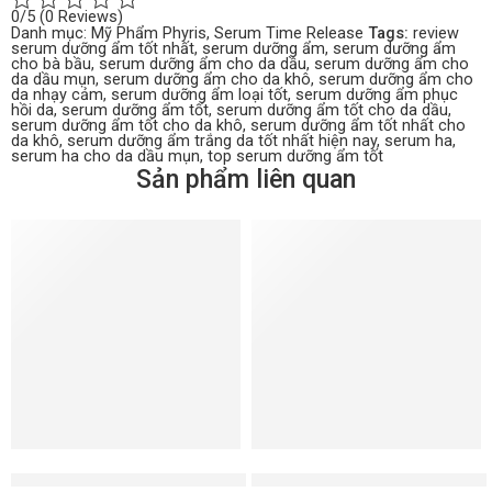
0/5
(0 Reviews)
Danh mục:
Mỹ Phẩm Phyris
,
Serum Time Release
Tags:
review
serum dưỡng ẩm tốt nhất
,
serum dưỡng ẩm
,
serum dưỡng ẩm
cho bà bầu
,
serum dưỡng ẩm cho da dầu
,
serum dưỡng ẩm cho
da dầu mụn
,
serum dưỡng ẩm cho da khô
,
serum dưỡng ẩm cho
da nhạy cảm
,
serum dưỡng ẩm loại tốt
,
serum dưỡng ẩm phục
hồi da
,
serum dưỡng ẩm tốt
,
serum dưỡng ẩm tốt cho da dầu
,
serum dưỡng ẩm tốt cho da khô
,
serum dưỡng ẩm tốt nhất cho
da khô
,
serum dưỡng ẩm trắng da tốt nhất hiện nay
,
serum ha
,
serum ha cho da dầu mụn
,
top serum dưỡng ẩm tốt
Sản phẩm liên quan
Kem dưỡng tế bào gốc chống lão hóa, săn chắc da Cell Lift
Kem giảm nhăn, làm sáng cho 