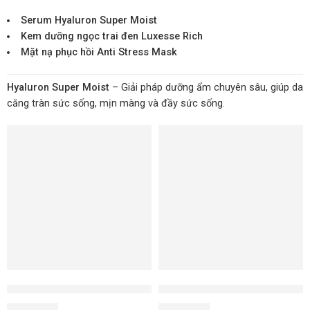
Serum Hyaluron Super Moist
Kem dưỡng ngọc trai đen Luxesse Rich
Mặt nạ phục hồi Anti Stress Mask
Hyaluron Super Moist
– Giải pháp dưỡng ẩm chuyên sâu, giúp da
căng tràn sức sống, mịn màng và đầy sức sống.
SOLD OUT
Mặt nạ nâng cơ trẻ hóa Collagen Deport
Mặt nạ siêu dưỡng ẩm Hyaluro
2.650.000
₫
1.980.000
₫