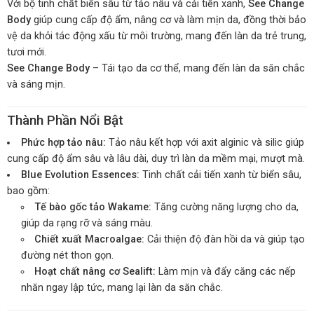
Với bộ tinh chất biển sâu từ tảo nâu và cải tiến xanh,
See Change
Body
giúp cung cấp độ ẩm, nâng cơ và làm mịn da, đồng thời bảo
vệ da khỏi tác động xấu từ môi trường, mang đến làn da trẻ trung,
tươi mới.
See Change Body
– Tái tạo da cơ thể, mang đến làn da săn chắc
và sáng mịn.
Thành Phần Nổi Bật
Phức hợp tảo nâu:
Tảo nâu kết hợp với axit alginic và silic giúp
cung cấp độ ẩm sâu và lâu dài, duy trì làn da mềm mại, mượt mà.
Blue Evolution Essences:
Tinh chất cải tiến xanh từ biển sâu,
bao gồm:
Tế bào gốc tảo Wakame:
Tăng cường năng lượng cho da,
giúp da rạng rỡ và sáng màu.
Chiết xuất Macroalgae:
Cải thiện độ đàn hồi da và giúp tạo
đường nét thon gọn.
Hoạt chất nâng cơ Sealift:
Làm mịn và đẩy căng các nếp
nhăn ngay lập tức, mang lại làn da săn chắc.