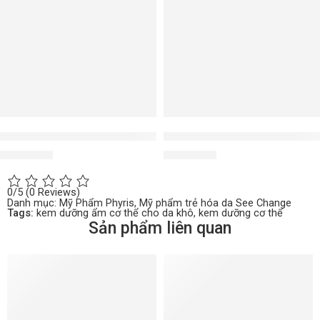
See Change Caps viên nang tế bào gốc chống lão hóa
Serum nâng cơ giảm nhăn, tho
3.500.000
₫
2.450.000
₫
0/5
(0 Reviews)
Danh mục:
Mỹ Phẩm Phyris
,
Mỹ phẩm trẻ hóa da See Change
Tags:
kem dưỡng ẩm cơ thể cho da khô
,
kem dưỡng cơ thể
Sản phẩm liên quan