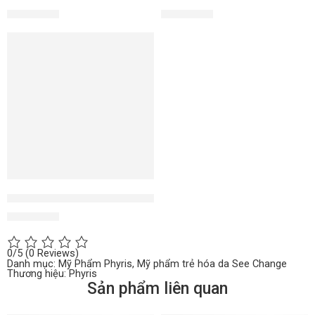
3.500.000
₫
2.450.000
₫
Smoothing Cream kem dưỡng nâng cơ giảm nhăn
4.350.000
₫
0/5
(0 Reviews)
Danh mục:
Mỹ Phẩm Phyris
,
Mỹ phẩm trẻ hóa da See Change
Thương hiệu:
Phyris
Sản phẩm liên quan