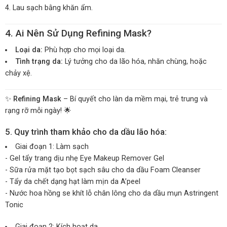
Lau sạch bằng khăn ẩm.
4. Ai Nên Sử Dụng Refining Mask?
Loại da:
Phù hợp cho mọi loại da.
Tình trạng da:
Lý tưởng cho da lão hóa, nhăn chùng, hoặc
chảy xệ.
✨
Refining Mask
– Bí quyết cho làn da mềm mại, trẻ trung và
rạng rỡ mỗi ngày! 🌟
5. Quy trình tham khảo cho da dầu lão hóa:
Giai đoạn 1: Làm sạch
- Gel tẩy trang dịu nhẹ
Eye Makeup Remover Gel
- Sữa rửa mặt tạo bọt sạch sâu cho da dầu
Foam Cleanser
- Tẩy da chết dạng hạt làm mịn da A’peel
- Nước hoa hồng se khít lỗ chân lông cho da dầu mụn
Astringent
Tonic
Giai đoạn 2: Kích hoạt da