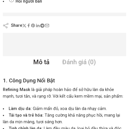
Hỏi người bán
đang xem nội dung này ngay bây giờ
Share
Mô tả
Đánh giá (0)
1. Công Dụng Nổi Bật
Refining Mask
là giải pháp hoàn hảo để sở hữu làn da khỏe
mạnh, tươi tắn, và rạng rỡ. Với kết cấu kem mềm mại, sản phẩm:
Làm dịu da:
Giảm mẩn đỏ, xoa dịu làn da nhạy cảm.
Tái tạo và trẻ hóa:
Tăng cường khả năng phục hồi, mang lại
làn da mịn màng, tươi sáng hơn.
Tinh chỉnh làn da:
Làm đều màu da, loại bỏ dầu thừa và độc