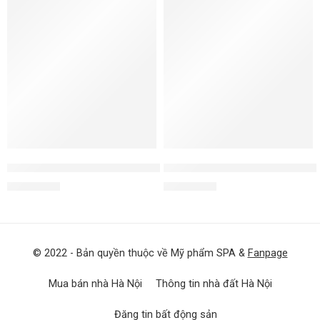
Kem dưỡng cho da rất khô Retinol Cream Rich
Kem dưỡng chống lão hóa da k
3.950.000
₫
3.950.000
₫
© 2022 - Bản quyền thuộc về Mỹ phẩm SPA &
Fanpage
Mua bán nhà Hà Nội
Thông tin nhà đất Hà Nội
Đăng tin bất động sản