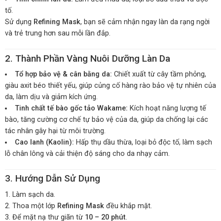
tố.
Sử dụng
Refining Mask
, bạn sẽ cảm nhận ngay làn da rạng ngời
và trẻ trung hơn sau mỗi lần đắp.
2. Thành Phần Vàng Nuôi Dưỡng Làn Da
Tổ hợp bảo vệ & cân bằng da:
Chiết xuất từ cây tầm phỏng,
giàu axit béo thiết yếu, giúp củng cố hàng rào bảo vệ tự nhiên của
da, làm dịu và giảm kích ứng.
Tinh chất tế bào gốc tảo Wakame:
Kích hoạt năng lượng tế
bào, tăng cường cơ chế tự bảo vệ của da, giúp da chống lại các
tác nhân gây hại từ môi trường.
Cao lanh (Kaolin):
Hấp thụ dầu thừa, loại bỏ độc tố, làm sạch
lỗ chân lông và cải thiện độ sáng cho da nhạy cảm.
3. Hướng Dẫn Sử Dụng
Làm sạch da.
Thoa một lớp
Refining Mask
đều khắp mặt.
Để mặt nạ thư giãn từ
10 – 20 phút
.