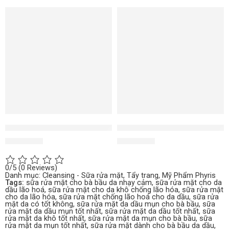
Oil 2 Milk Cleanser dầu tẩy trang làm sạch
Sensi Foam sữa rửa mặt cho d
1.350.000
₫
1.850.000
₫
0/5
(0 Reviews)
Danh mục:
Cleansing - Sữa rửa mặt, Tẩy trang
,
Mỹ Phẩm Phyris
Tags:
sữa rửa mặt cho bà bầu da nhạy cảm
,
sữa rửa mặt cho da
dầu lão hoá
,
sữa rửa mặt cho da khô chống lão hóa
,
sữa rửa mặt
cho da lão hóa
,
sữa rửa mặt chống lão hoá cho da dầu
,
sữa rửa
mặt da có tốt không
,
sữa rửa mặt da dầu mụn cho bà bầu
,
sữa
rửa mặt da dầu mụn tốt nhất
,
sữa rửa mặt da dầu tốt nhất
,
sữa
rửa mặt da khô tốt nhất
,
sữa rửa mặt da mụn cho bà bầu
,
sữa
rửa mặt da mụn tốt nhất
,
sữa rửa mặt dành cho bà bầu da dầu
,