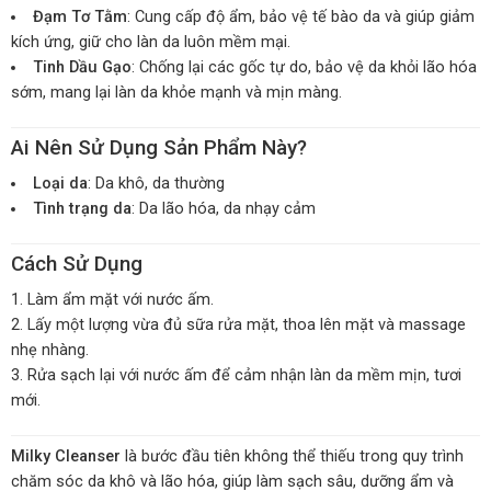
Đạm Tơ Tằm
: Cung cấp độ ẩm, bảo vệ tế bào da và giúp giảm
kích ứng, giữ cho làn da luôn mềm mại.
Tinh Dầu Gạo
: Chống lại các gốc tự do, bảo vệ da khỏi lão hóa
sớm, mang lại làn da khỏe mạnh và mịn màng.
Ai Nên Sử Dụng Sản Phẩm Này?
Loại da
: Da khô, da thường
Tình trạng da
: Da lão hóa, da nhạy cảm
Cách Sử Dụng
Làm ẩm mặt với nước ấm.
Lấy một lượng vừa đủ sữa rửa mặt, thoa lên mặt và massage
nhẹ nhàng.
Rửa sạch lại với nước ấm để cảm nhận làn da mềm mịn, tươi
mới.
Milky Cleanser
là bước đầu tiên không thể thiếu trong quy trình
chăm sóc da khô và lão hóa, giúp làm sạch sâu, dưỡng ẩm và