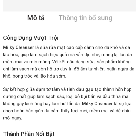
Mô tả
Thông tin bổ sung
Công Dụng Vượt Trội
Milky Cleanser
là sữa rửa mặt cao cấp dành cho da khô và da
lão hóa, giúp làm sạch hiệu quả mà vẫn dịu nhẹ, mang lại làn da
mềm mại và mịn màng. Với kết cấu dạng sữa, sản phẩm không
chỉ làm sạch mà còn hỗ trợ duy trì độ ẩm tự nhiên, ngăn ngừa da
khô, bong tróc và lão hóa sớm.
Sự kết hợp giữa
đạm tơ tằm
và
tinh dầu gạo
tạo thành hỗn hợp
dưỡng chất giúp làm sạch sâu, loại bỏ bụi bẩn và dầu thừa mà
không gây kích ứng hay làm hư tổn da.
Milky Cleanser
là sự lựa
chọn hoàn hảo giúp da cảm thấy tươi mới, mềm mại và dễ chịu
mỗi ngày.
Thành Phần Nổi Bật