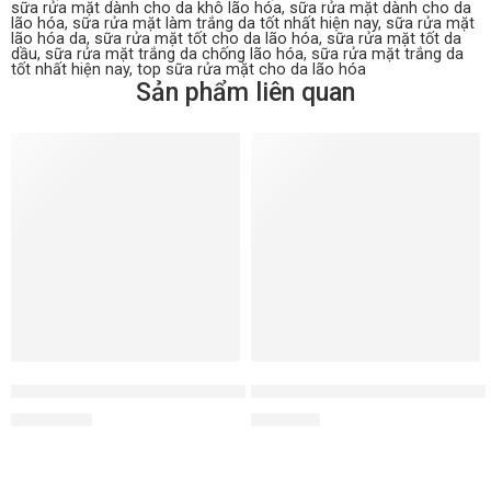
sữa rửa mặt dành cho da khô lão hóa
,
sữa rửa mặt dành cho da
lão hóa
,
sữa rửa mặt làm trắng da tốt nhất hiện nay
,
sữa rửa mặt
lão hóa da
,
sữa rửa mặt tốt cho da lão hóa
,
sữa rửa mặt tốt da
dầu
,
sữa rửa mặt trắng da chống lão hóa
,
sữa rửa mặt trắng da
tốt nhất hiện nay
,
top sữa rửa mặt cho da lão hóa
Sản phẩm liên quan
Nước cân bằng da Hydro Tonic
Tinh chất Essentials Beauty B
1.350.000
₫
900.000
₫