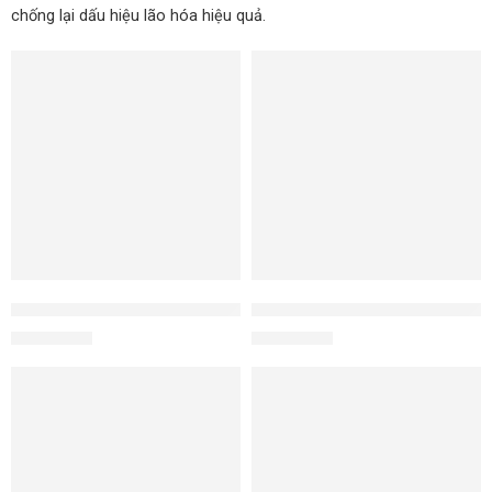
chống lại dấu hiệu lão hóa hiệu quả.
Cleansing Mousse sữa rửa mặt cho da khô bong tróc
Dung dịch làm sạch 2 trong 1 -
1.300.000
₫
1.350.000
₫