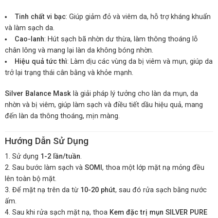
Tinh chất vi bạc
: Giúp giảm đỏ và viêm da, hỗ trợ kháng khuẩn
và làm sạch da.
Cao-lanh
: Hút sạch bã nhờn dư thừa, làm thông thoáng lỗ
chân lông và mang lại làn da không bóng nhờn.
Hiệu quả tức thì
: Làm dịu các vùng da bị viêm và mụn, giúp da
trở lại trạng thái cân bằng và khỏe mạnh.
Silver Balance Mask
là giải pháp lý tưởng cho làn da mụn, da
nhờn và bị viêm, giúp làm sạch và điều tiết dầu hiệu quả, mang
đến làn da thông thoáng, mịn màng.
Hướng Dẫn Sử Dụng
Sử dụng
1-2 lần/tuần
.
Sau bước làm sạch và
SOMI
, thoa một lớp mặt nạ mỏng đều
lên toàn bộ mặt.
Để mặt nạ trên da từ
10-20 phút
, sau đó rửa sạch bằng nước
ấm.
Sau khi rửa sạch mặt nạ, thoa
Kem đặc trị mụn SILVER PURE