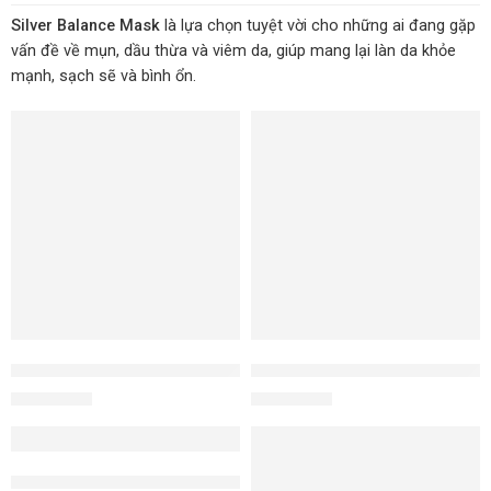
Silver Balance Mask
là lựa chọn tuyệt vời cho những ai đang gặp
vấn đề về mụn, dầu thừa và viêm da, giúp mang lại làn da khỏe
mạnh, sạch sẽ và bình ổn.
Kem dưỡng mụn da dầu - Sebo Balance Fomular
Kem dưỡng mụn cho da khô - 
1.850.000
₫
1.850.000
₫
Mặt nạ điều tiết dầu trị mụn chuyên sâu - Silver Balance Mask