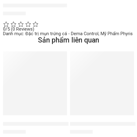
Kem dưỡng BHA giảm mụn ẩn Skin Normalizing Cream
1.850.000
₫
0/5
(0 Reviews)
Danh mục:
Đặc trị mụn trứng cá - Dema Control
,
Mỹ Phẩm Phyris
Sản phẩm liên quan
Kem dưỡng chống lão hóa da khô CELL REFILL
Nước cân bằng da Hydro Toni
3.650.000
₫
1.350.000
₫