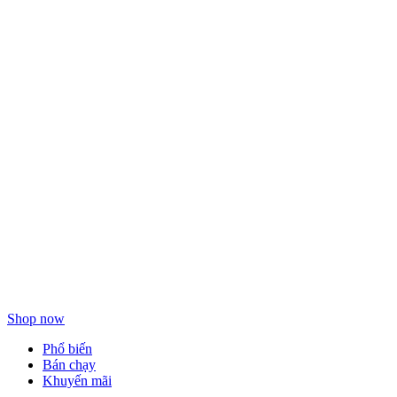
Làm sạch
dưỡng da
hàng ngày
Shop now
Phổ biến
Bán chạy
Khuyến mãi