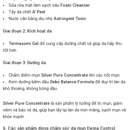
Sữa rửa mặt làm sạch sâu
Foam Cleanser
Tẩy da chết
A’ Peel
Nước cân bằng dịu nhẹ
Astringent Tonic
Giai đoạn 2: Kích hoạt da
Termasomi Gel
để cung cấp dưỡng chất và giúp da hấp thu
tốt hơn.
Giai đoạn 3: Dưỡng da
Chấm điểm mụn
Silver Pure Concentrate
lên các nốt mụn.
Kem dưỡng kiềm dầu
Sebo Balance Formula
để duy trì làn da
khô thoáng, không bóng dầu.
Silver Pure Concentrate
là sản phẩm lý tưởng để trị mụn, giảm
viêm và bảo vệ da, giúp bạn lấy lại làn da mịn màng, sạch mụn và
khỏe mạnh.
6. Các sản phẩm dòng chăm sóc da mụn Dema Control