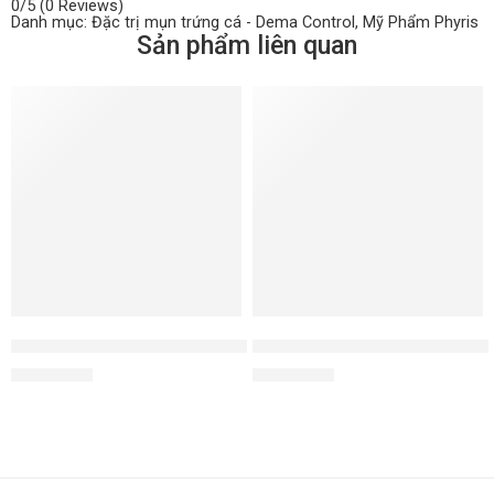
0/5
(0 Reviews)
Danh mục:
Đặc trị mụn trứng cá - Dema Control
,
Mỹ Phẩm Phyris
Sản phẩm liên quan
Kem dưỡng trị nám thâm Anti Pigment Balm
Kem mắt tinh chất vàng Golde
3.100.000
₫
1.900.000
₫