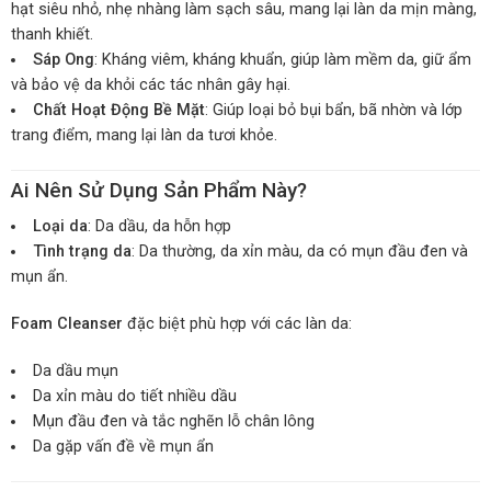
hạt siêu nhỏ, nhẹ nhàng làm sạch sâu, mang lại làn da mịn màng,
thanh khiết.
Sáp Ong
: Kháng viêm, kháng khuẩn, giúp làm mềm da, giữ ẩm
và bảo vệ da khỏi các tác nhân gây hại.
Chất Hoạt Động Bề Mặt
: Giúp loại bỏ bụi bẩn, bã nhờn và lớp
trang điểm, mang lại làn da tươi khỏe.
Ai Nên Sử Dụng Sản Phẩm Này?
Loại da
: Da dầu, da hỗn hợp
Tình trạng da
: Da thường, da xỉn màu, da có mụn đầu đen và
mụn ẩn.
Foam Cleanser
đặc biệt phù hợp với các làn da:
Da dầu mụn
Da xỉn màu do tiết nhiều dầu
Mụn đầu đen và tắc nghẽn lỗ chân lông
Da gặp vấn đề về mụn ẩn