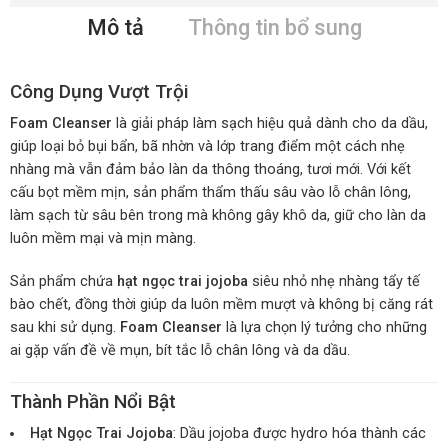
Mô tả
Thông tin bổ sung
Công Dụng Vượt Trội
Foam Cleanser
là giải pháp làm sạch hiệu quả dành cho da dầu,
giúp loại bỏ bụi bẩn, bã nhờn và lớp trang điểm một cách nhẹ
nhàng mà vẫn đảm bảo làn da thông thoáng, tươi mới. Với kết
cấu bọt mềm mịn, sản phẩm thẩm thấu sâu vào lỗ chân lông,
làm sạch từ sâu bên trong mà không gây khô da, giữ cho làn da
luôn mềm mại và mịn màng.
Sản phẩm chứa
hạt ngọc trai jojoba
siêu nhỏ nhẹ nhàng tẩy tế
bào chết, đồng thời giúp da luôn mềm mượt và không bị căng rát
sau khi sử dụng.
Foam Cleanser
là lựa chọn lý tưởng cho những
ai gặp vấn đề về mụn, bít tắc lỗ chân lông và da dầu.
Thành Phần Nổi Bật
Hạt Ngọc Trai Jojoba
: Dầu jojoba được hydro hóa thành các