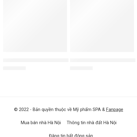
Kem dưỡng cho da rất khô Retinol Cream Rich
Kem dưỡng da Sensitive Calmi
3.950.000
₫
2.300.000
₫
© 2022 - Bản quyền thuộc về Mỹ phẩm SPA &
Fanpage
Mua bán nhà Hà Nội
Thông tin nhà đất Hà Nội
Đăng tin bất động sản