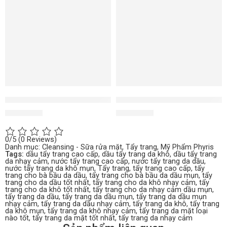
Oil 2 Milk Cleanser dầu tẩy trang làm sạch
Sensi Foam sữa rửa mặt cho d
1.350.000
₫
1.850.000
₫
0/5
(0 Reviews)
Danh mục:
Cleansing - Sữa rửa mặt, Tẩy trang
,
Mỹ Phẩm Phyris
Tags:
dầu tẩy trang cao cấp
,
dầu tẩy trang da khô
,
dầu tẩy trang
da nhạy cảm
,
nước tẩy trang cao cấp
,
nước tẩy trang da dầu
,
nước tẩy trang da khô mụn
,
Tẩy trang
,
tẩy trang cao cấp
,
tẩy
trang cho bà bầu da dầu
,
tẩy trang cho bà bầu da dầu mụn
,
tẩy
trang cho da dầu tốt nhất
,
tẩy trang cho da khô nhạy cảm
,
tẩy
trang cho da khô tốt nhất
,
tẩy trang cho da nhạy cảm dầu mụn
,
tẩy trang da dầu
,
tẩy trang da dầu mụn
,
tẩy trang da dầu mụn
nhạy cảm
,
tẩy trang da dầu nhạy cảm
,
tẩy trang da khô
,
tẩy trang
da khô mụn
,
tẩy trang da khô nhạy cảm
,
tẩy trang da mặt loại
nào tốt
,
tẩy trang da mặt tốt nhất
,
tẩy trang da nhạy cảm