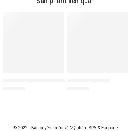
Sản phẩm liên quan
Viên nang dưỡng ẩm thần kỳ - Hyaluron Sensation Caps
Tẩy da chết dạng hạt
2.950.000
₫
1.250.000
₫
© 2022 - Bản quyền thuộc về Mỹ phẩm SPA &
Fanpage