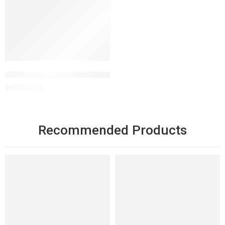
Oil 2 Milk Cleanser dầu tẩy trang làm sạch
1.350.000
₫
Recommended Products
NỔI BẬT
NỔI BẬT