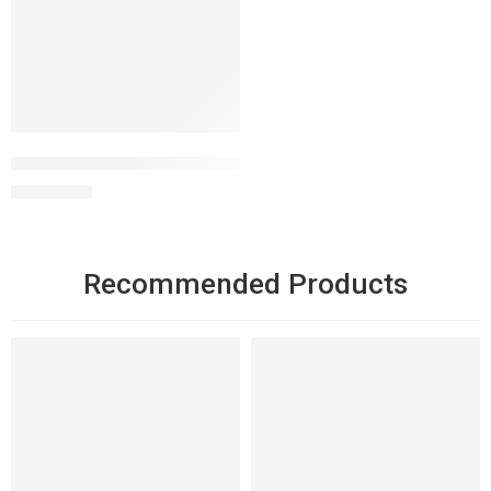
Oil 2 Milk Cleanser dầu tẩy trang làm sạch
1.350.000
₫
Recommended Products
NỔI BẬT
NỔI BẬT