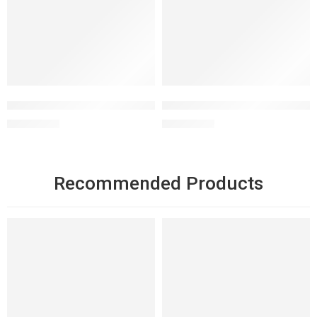
Dung dịch làm sạch 2 trong 1 - Micell Liquid
Oil 2 Milk Cleanser dầu tẩy tr
1.350.000
₫
1.350.000
₫
Recommended Products
NỔI BẬT
NỔI BẬT