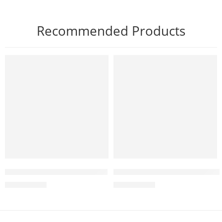
Recommended Products
NỔI BẬT
NỔI BẬT
Mặt nạ gel Forest Mask Phyris
Serum bảo vệ và làm mịn da S
1.980.000
₫
2.450.000
₫