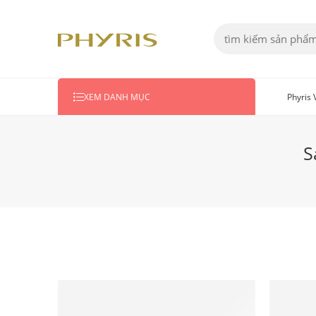
Phyris
XEM DANH MỤC
S