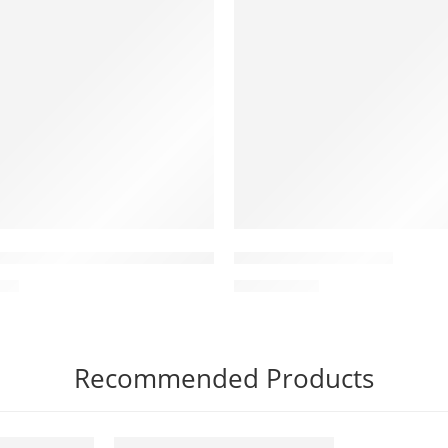
y da chết tái tạo da - Peel AHA 5%
Tẩy da chết dạng hạt
00
₫
1.250.000
₫
Recommended Products