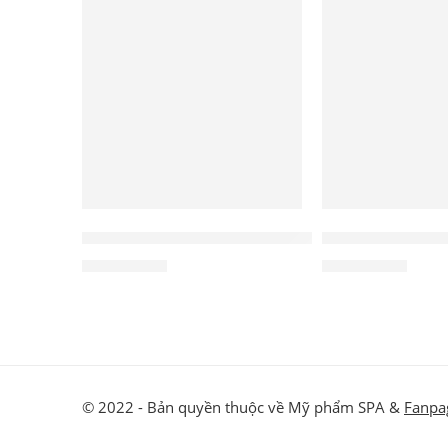
NỔI BẬT
NỔI BẬT
Mặt nạ gel Forest Mask Phyris
Serum bảo vệ v
1.980.000
₫
2.450.000
₫
© 2022 - Bản quyền thuộc về Mỹ phẩm SPA &
Fanpa