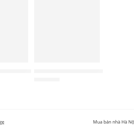
NỔI BẬT
à làm mịn da SPICEup GINGER SHOT
Tinh chất kích hoạt da lão hóa SPICEup SOM
1.200.000
₫
ge
Mua bán nhà Hà Nộ