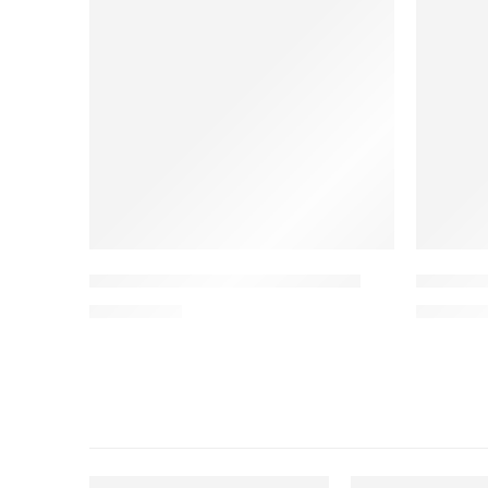
Bột tẩy da chết Ferment peeling
Serum tẩ
1.450.000
₫
2.050.0