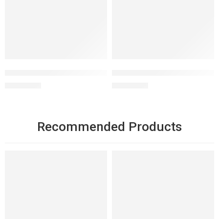
Serum Collagen nâng cơ săn chắc Collagen Filler
Serum tế bào gốc tái tạo, phục 
2.850.000
₫
2.850.000
₫
Recommended Products
NỔI BẬT
NỔI BẬT