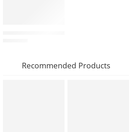
Kem dưỡng phục hồi, giảm kích ứng Anti Stress Cream
2.150.000
₫
Recommended Products
NỔI BẬT
NỔI BẬT