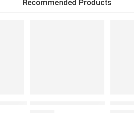
Recommended Products
NỔI BẬT
NỔI BẬT
 mịn da SPICEup GINGER SHOT
Sữa chống nắng UV addon SPF30
Tinh chất 
1.650.000
₫
1.200.000