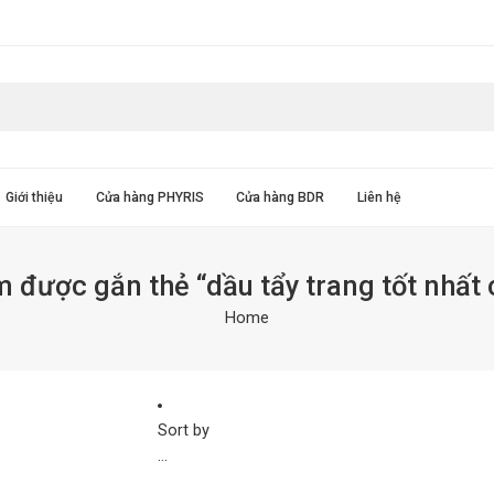
Giới thiệu
Cửa hàng PHYRIS
Cửa hàng BDR
Liên hệ
 được gắn thẻ “dầu tẩy trang tốt nhất 
Home
Sort by
...