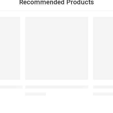
Recommended Products
NỔI BẬT
NỔI BẬT
 mịn da SPICEup GINGER SHOT
Sữa chống nắng UV addon SPF30
Tinh chất 
1.650.000
₫
1.200.000