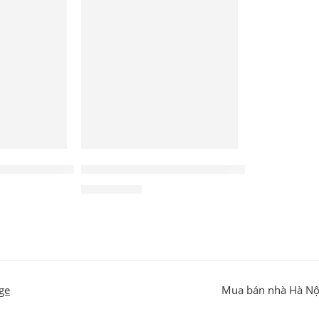
NỔI BẬT
à làm mịn da SPICEup GINGER SHOT
Tinh chất kích hoạt da lão hóa SPICEup SOM
1.200.000
₫
ge
Mua bán nhà Hà Nộ