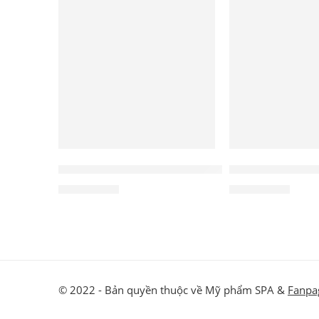
NỔI BẬT
NỔI BẬT
Mặt nạ gel Forest Mask Phyris
Serum bảo vệ v
1.980.000
₫
2.450.000
₫
© 2022 - Bản quyền thuộc về Mỹ phẩm SPA &
Fanpa