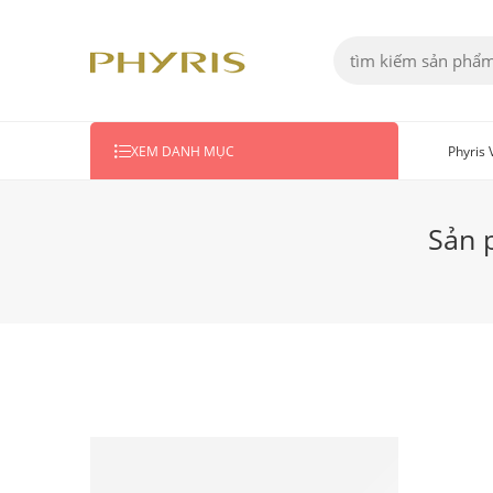
Phyris
XEM DANH MỤC
Sản 