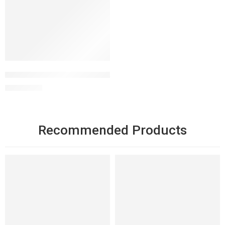
Oil 2 Milk Cleanser dầu tẩy trang làm sạch
1.350.000
₫
Recommended Products
NỔI BẬT
NỔI BẬT