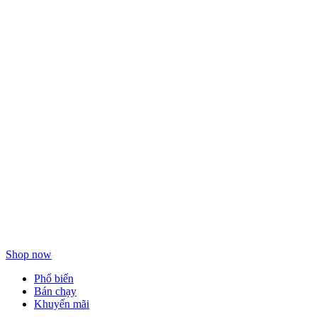
Làm sạch
dưỡng da
hàng ngày
Shop now
Phổ biến
Bán chạy
Khuyến mãi