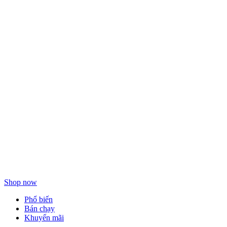
Làm sạch
dưỡng da
hàng ngày
Shop now
Phổ biến
Bán chạy
Khuyến mãi