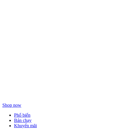
Làm sạch
dưỡng da
hàng ngày
Shop now
Phổ biến
Bán chạy
Khuyến mãi