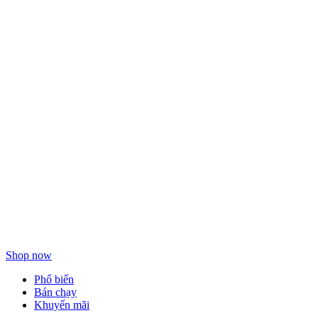
Làm sạch
dưỡng da
hàng ngày
Shop now
Phổ biến
Bán chạy
Khuyến mãi