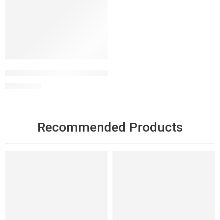
Oil 2 Milk Cleanser dầu tẩy trang làm sạch
1.350.000
₫
Recommended Products
NỔI BẬT
NỔI BẬT