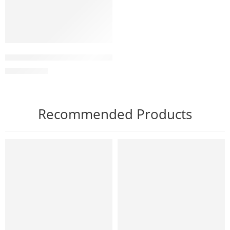
Couperose Cream kem giảm đỏ da giãn mao mạch và khô
2.350.000
₫
Recommended Products
NỔI BẬT
NỔI BẬT