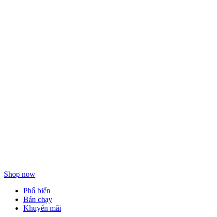
Làm sạch
dưỡng da
hàng ngày
Shop now
Phổ biến
Bán chạy
Khuyến mãi