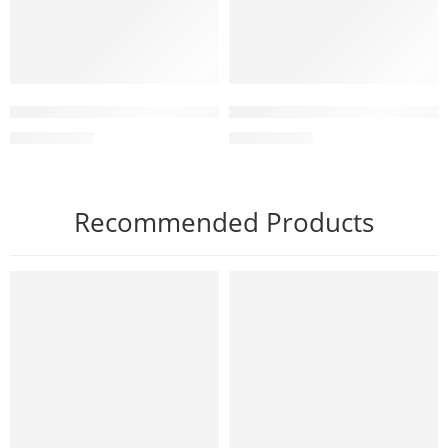
Kem dưỡng ẩm cho mọi loại da Aqua Sensation Cream
Kem dưỡng ẩm Forest Light Cr
2.300.000
₫
3.650.000
₫
Recommended Products
NỔI BẬT
NỔI BẬT