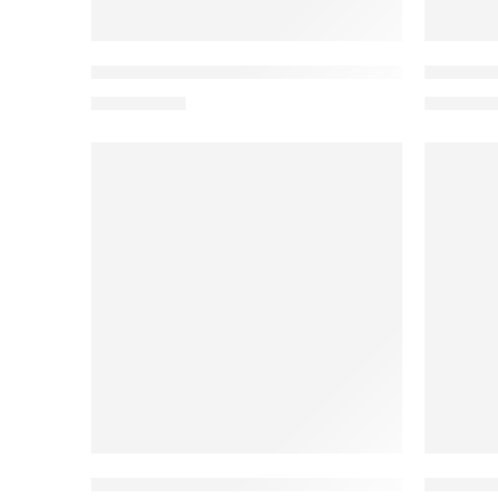
Mặt nạ tái tạo da RE-FRESH GEL MASK
Serum c
1.650.000
₫
3.500.0
Tẩy da chết Re Action Deep da lão hóa mụn
Tẩy da 