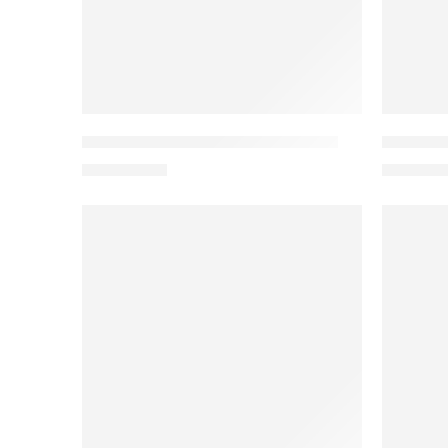
Bộ chống lão hóa REJUVENATION
Dung dị
3.650.000
₫
1.800.0