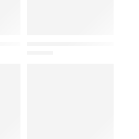
iện RE-CONSTRUCT
Mặt nạ phức hợp peptide Laser Effect Mask
1.700.000
₫