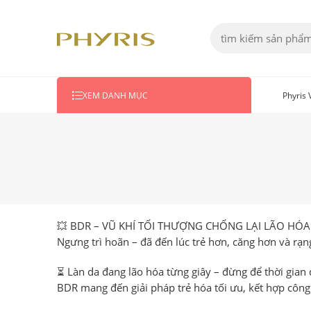
Phyris
XEM DANH MỤC
💥
BDR – VŨ KHÍ TỐI THƯỢNG CHỐNG LẠI LÃO HÓA
Ngưng trì hoãn – đã đến lúc
trẻ hơn, căng hơn và rạn
⏳
Làn da đang lão hóa từng giây
– đừng để thời gian 
BDR
mang đến giải pháp trẻ hóa tối ưu, kết hợp
công