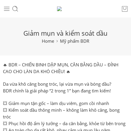
Giảm mụn và kiểm soát dầu
Home
Mỹ phẩm BDR
🔥
BDR – CHIẾN BINH DẬP MỤN, CÂN BẰNG DẦU – ĐỈNH
CAO CHO LÀN DA KHÓ CHIỀU!
🔥
Da vừa
khô căng bong tróc
, lại vừa
mụn và bóng dầu
?
BDR
chính là giải pháp “2 trong 1” bạn đang tìm kiếm!
💥
Giảm mụn tận gốc
– làm dịu viêm, gom cồi nhanh
💥
Kiểm soát dầu thông minh
– không làm khô căng, bong
tróc
💥
Phục hồi độ ẩm lý tưởng
– da cân bằng, khỏe từ bên trong
💥
An toàn cho da rất khô, nhạy cảm và mụn lâu năm