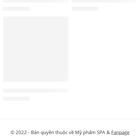
Tẩy da chết AHA Re Action PH da dầu mụn
Tẩy da chết Re Action Deep da 
3.300.000
₫
3.200.000
₫
Viên uống chống nắng nội sinh Beta Carotin
1.250.000
₫
© 2022 - Bản quyền thuộc về Mỹ phẩm SPA &
Fanpage